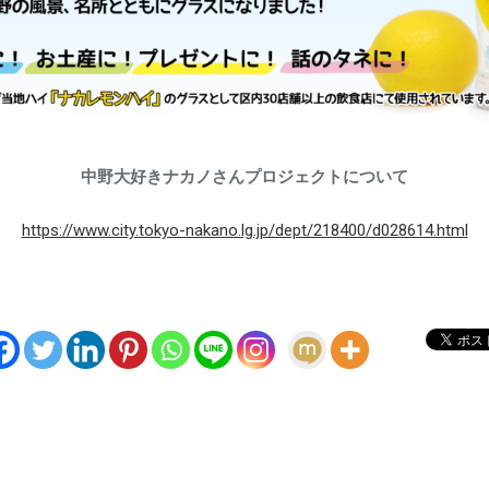
中野大好きナカノさんプロジェクトについて
https://www.city.tokyo-nakano.lg.jp/dept/218400/d028614.html