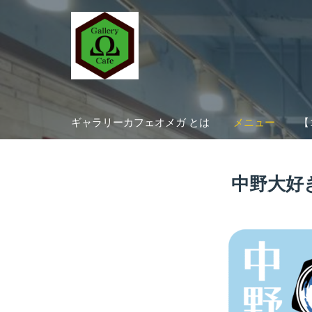
Skip
to
content
ギャラリーカフェオメガ とは
メニュー
【
中野大好