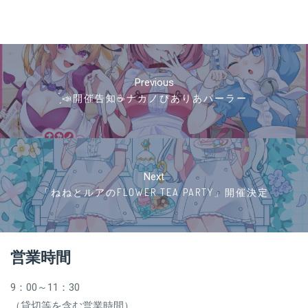
投
稿
Previous
ナ
̗̀📣開催告知☕ナカノぴありあパーラー
ビ
ゲ
ー
シ
Next
ョ
「ねねとルアのFLOWER TEA PARTY」開催決定
ン
営業時間
9：00～11：30
（貸切等を含む営業時間）