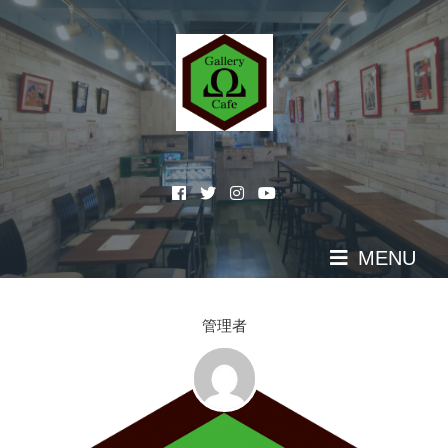
Skip
to
content
MENU
管理者