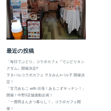
最近の投稿
「毎日でぶどり」コラボカフェ『でぶどりキン
グダム』開催決定‼
ヲタバルコラボカフェ ヲタみん×バル子 開催決
定！
「甘乃あもこ with 出張！あもこずキッチン！」
開催！中野3店舗連動企画！
「一畳間まんきつ暮らし！」コラボカフェ開
催！