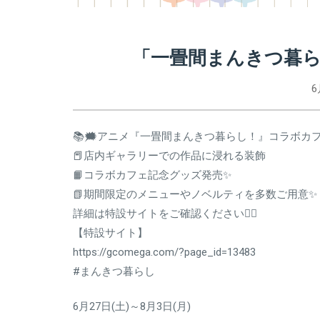
「一畳間まんきつ暮
6
📚🗯アニメ『一畳間まんきつ暮らし！』コラボカ
📕店内ギャラリーでの作品に浸れる装飾
📙コラボカフェ記念グッズ発売✨
📗期間限定のメニューやノベルティを多数ご用意✨
詳細は特設サイトをご確認ください👇🏻
【特設サイト】
https://gcomega.com/?page_id=13483
#まんきつ暮らし
6月27日(土)～8月3日(月)