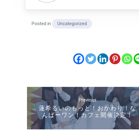
Posted in
Uncategorized
投
稿
Previous
ナ
蓮希るいのもっと！おかわり！な
んばーワン！カフェ開催決定！
ビ
ゲ
ー