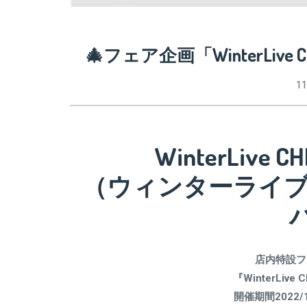
🎄フェア企画「WinterLive C
11
WinterLive C
（ウィンターライブ
店内特設フ
『WinterLive 
開催期間2022/12