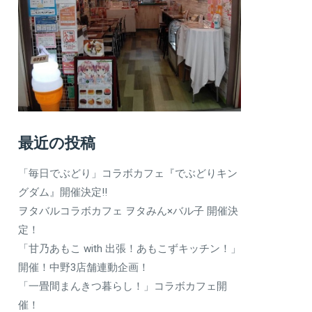
最近の投稿
「毎日でぶどり」コラボカフェ『でぶどりキン
グダム』開催決定‼
ヲタバルコラボカフェ ヲタみん×バル子 開催決
定！
「甘乃あもこ with 出張！あもこずキッチン！」
開催！中野3店舗連動企画！
「一畳間まんきつ暮らし！」コラボカフェ開
催！