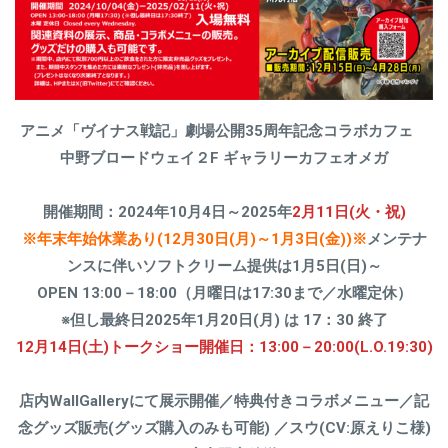
アニメ「ヴイナス戦記」劇場公開35周年記念コラボカフェ
中野ブロードウェイ２F
ギャラリーカフェオメガ
開催期間：2024年10月4日～2025年
2月11日(火・祝)
※年末年始休業あり(12月30日(月)～1月3日(金))※
メンテナ
ンスに伴いソフトクリーム提供は1月5日(日)～
OPEN 13:00－18:00（月曜日は17:30まで／水曜定休）
※但し最終日2025年1月20日(月) は 17：30 終了
12月14日(土)トークショー開催日：13:00－20:00(L.O.19:30)
店内WallGalleryにて展示開催／特典付きコラボメニュー／記
念グッズ販売(グッズ購入のみも可能) ／スウ(CV:原えりこ様)