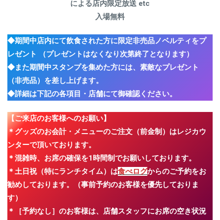
による店内限定放送 etc
入場無料
◆期間中店内にて飲食された方に限定非売品ノベルティをプ
レゼント （プレゼントはなくなり次第終了となります）
◆また期間中スタンプを集めた方には、素敵なプレゼント
（非売品）を差し上げます。
◆詳細は下記の各項目・店舗にて御確認ください。
【ご来店のお客様へのお願い】
＊グッズのお会計・メニューのご注文（前金制）はレジカウ
ンターで頂いております。
＊混雑時、お席の確保を1時間制でお願いしております。
＊土日祝（特にランチタイム）は
食べログ
からのご予約をお
勧めしております。（事前予約のお客様を優先しておりま
す）
＊［予約なし］のお客様は、店舗スタッフにお席の空き状況