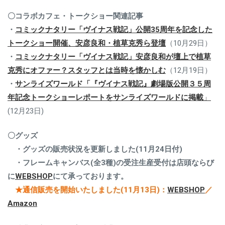
〇コラボカフェ・トークショー関連記事
・
コミックナタリー「ヴイナス戦記」公開35周年を記念した
トークショー開催、安彦良和・植草克秀ら登壇
（10月29日）
・
コミックナタリー「ヴイナス戦記」安彦良和が壇上で植草
克秀にオファー？スタッフとは当時を懐かしむ
（12月19日）
・
サンライズワールド
「『ヴイナス戦記』劇場版公開３５周
年記念トークショーレポートをサンライズワールドに掲載
」
(12月23日)
〇グッズ
・グッズの販売状況を更新しました(11月24日付)
・フレームキャンバス(全3種)の受注生産受付は店頭ならび
に
WEBSHOP
にて承っております。
★通信販売を開始いたしました(11月13日)：
WEBSHOP
／
Amazon