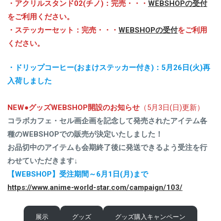
・アクリルスタンド02(チノ)：完売・・・
WEBSHOPの受付
をご利用ください。
・ステッカーセット：完売・・・
WEBSHOPの受付
をご利用
ください。
・ドリップコーヒー(おまけステッカー付き)：5月26日(火)再
入荷しました
NEW
●
グッズWEBSHOP開設のお知らせ
（5月3日(日)更新）
コラボカフェ・セル画企画を記念して発売されたアイテム各
種のWEBSHOPでの販売が決定いたしました！
お品切中のアイテムも会期終了後に発送できるよう受注を行
わせていただきます↓
【WEBSHOP】受注期間～6月1日(月)まで
https://www.anime-world-star.com/campaign/103/
展示
グッズ
グッズ購入キャンペーン