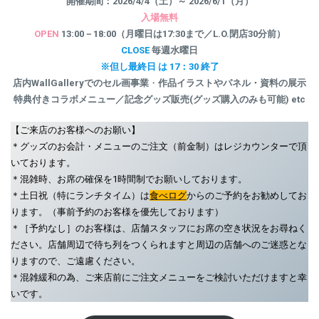
開催期間：2026/4/4（土）～ 2026/6/1（月）
入場無料
OPEN
13:00－18:00（月曜日は17:30まで／L.O.閉店30分前）
CLOSE
毎週水曜日
※但し最終日 は 17：30 終了
店内WallGalleryでのセル画事業
・
作品イラストやパネル・資料の展示
特典付きコラボメニュー／記念グッズ販売(グッズ購入のみも可能) etc
【ご来店のお客様へのお願い】
＊グッズのお会計・メニューのご注文（前金制）はレジカウンターで頂
いております。
＊混雑時、お席の確保を1時間制でお願いしております。
＊土日祝（特にランチタイム）は
食べログ
からのご予約をお勧めしてお
ります。（事前予約のお客様を優先しております）
＊［予約なし］のお客様は、店舗スタッフにお席の空き状況をお尋ねく
ださい。店舗周辺で待ち列をつくられますと周辺の店舗へのご迷惑とな
りますので、ご遠慮ください。
＊混雑緩和の為、ご来店前にご注文メニューをご検討いただけますと幸
いです。