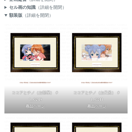
セル画の知識
（詳細を開閉）
額装版
（詳細を開閉）
ココアとチノ（お部屋） ＃
ココアとチノ（お風呂） ＃
1_C249
1_C241
商品ページ
商品ページ